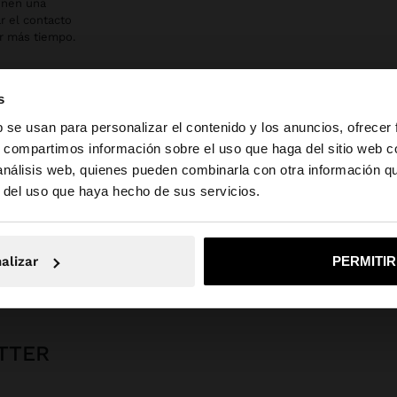
enen una
r el contacto
or más tiempo.
s
b se usan para personalizar el contenido y los anuncios, ofrecer
s, compartimos información sobre el uso que haga del sitio web 
 análisis web, quienes pueden combinarla con otra información q
la web de España. ¿Quieres ir a la web de United States?
r del uso que haya hecho de sus servicios.
No, continuar en la web de España
Sí, llé
Parfois
Bisutería
Anillos
anillo irregular
alizar
PERMITI
TTER