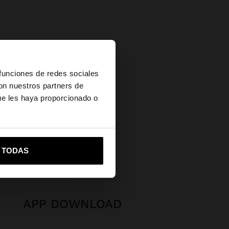
×
 funciones de redes sociales
con nuestros partners de
ue les haya proporcionado o
vame a United States
R TODAS
APP DOWNLOAD