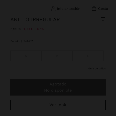
iniciar sesión
cesta
ANILLO IRREGULAR
Precio rebajado de
A
5,99 €
1,99 €
67%
Dorado
|
244452
S
M
L
guía de tallas
Agotado
No disponible
Ver look