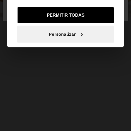
uso que haya hecho de sus servicios.
No, continuar en la web
Sí, llévame a
de España
United States
PERMITIR TODAS
Personalizar