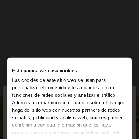
Esta página web usa cookies
Las cookies de este sitio web se usan para
×
personalizar el contenido y los anuncios, ofrecer
hola
funciones de redes sociales y analizar el tráfico.
Además, compartimos información sobre el uso que
haga del sitio web con nuestros partners de redes
Estás accediendo a la web de España. ¿Quieres ir a
sociales, publicidad y análisis web, quienes pueden
la web de United States?
combinarla con otra información que les haya
proporcionado o que hayan recopilado a partir del