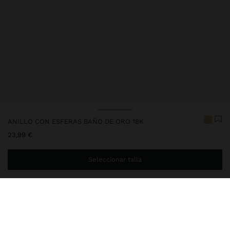
ANILLO CON ESFERAS BAÑO DE ORO 18K
23,99 €
Seleccionar talla
Estás a
29,99 €
del envío gratis a domicilio
Entrega en tienda siempre gratis