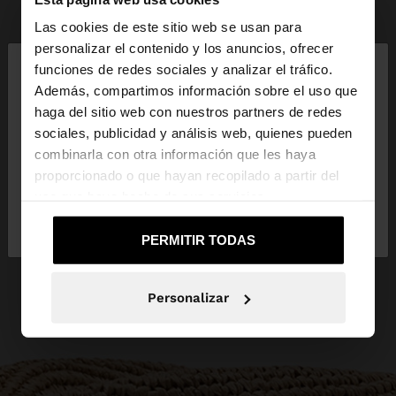
Las cookies de este sitio web se usan para
×
personalizar el contenido y los anuncios, ofrecer
hola
funciones de redes sociales y analizar el tráfico.
Además, compartimos información sobre el uso que
haga del sitio web con nuestros partners de redes
Estás accediendo a la web de España. ¿Quieres ir a
sociales, publicidad y análisis web, quienes pueden
la web de United States?
combinarla con otra información que les haya
proporcionado o que hayan recopilado a partir del
uso que haya hecho de sus servicios.
No, continuar en la web
Sí, llévame a
de España
United States
PERMITIR TODAS
Personalizar