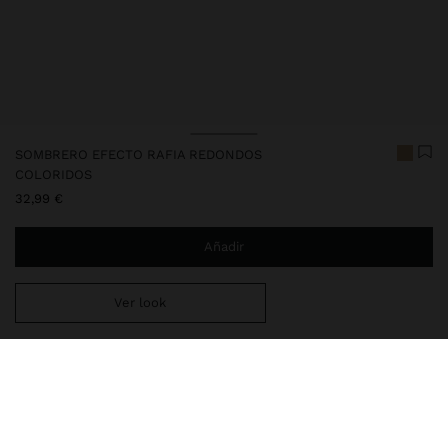
SOMBRERO EFECTO RAFIA REDONDOS
COLORIDOS
32,99 €
Añadir
Ver look
Estás a
29,99 €
del envío gratis a domicilio
Entrega en tienda siempre gratis