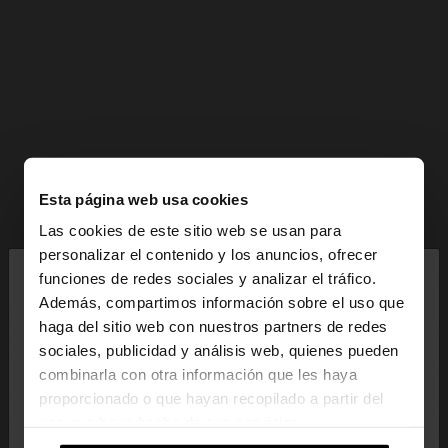
Esta página web usa cookies
Las cookies de este sitio web se usan para
×
personalizar el contenido y los anuncios, ofrecer
hola
funciones de redes sociales y analizar el tráfico.
Además, compartimos información sobre el uso que
haga del sitio web con nuestros partners de redes
Estás accediendo a la web de España. ¿Quieres ir a
sociales, publicidad y análisis web, quienes pueden
la web de United States?
combinarla con otra información que les haya
proporcionado o que hayan recopilado a partir del
uso que haya hecho de sus servicios.
No, continuar en la web
Sí, llévame a