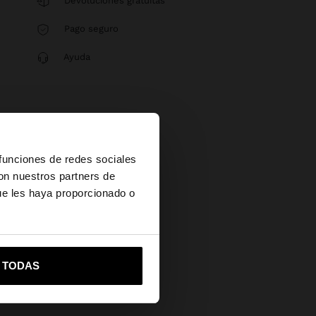
Devoluciones gratuitas
Pago seguro
Ayuda
×
 funciones de redes sociales
con nuestros partners de
ue les haya proporcionado o
vame a United States
R TODAS