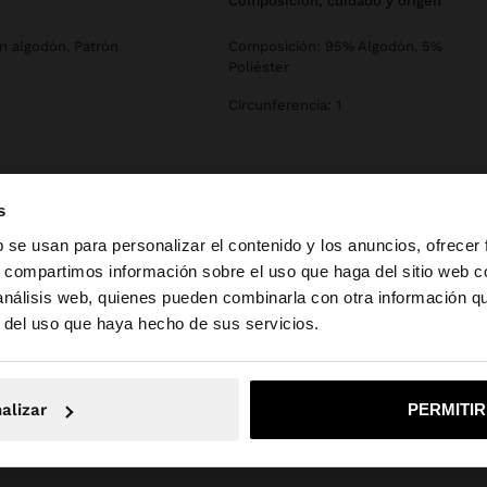
composición, cuidado y origen
n algodón. Patrón
Composición: 95% Algodón, 5%
Poliéster
Circunferencia: 1
s
b se usan para personalizar el contenido y los anuncios, ofrecer
s, compartimos información sobre el uso que haga del sitio web 
 análisis web, quienes pueden combinarla con otra información q
la web de España. ¿Quieres ir a la web de United States?
r del uso que haya hecho de sus servicios.
No, continuar en la web de España
Sí, llé
alizar
PERMITI