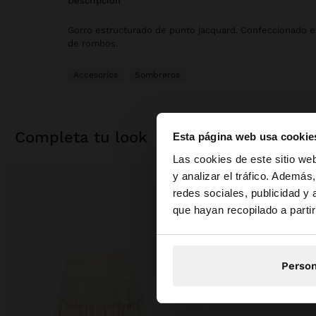
descripción
Gorro estructurado de punto jacquard. Confeccionado e
de rombos.
Accesorios
Sombreros
completa tu look
Esta página web usa cookie
hola
Las cookies de este sitio we
y analizar el tráfico. Ademá
redes sociales, publicidad y
Estás accediendo a 
que hayan recopilado a parti
Person