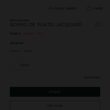
iniciar sesión
cesta
Online Exclusive
GORRO DE PUNTO JACQUARD
Precio rebajado de
A
19,99 €
4,99 €
75%
Seleccionado
Multicor
|
248442
Única
guía de tallas
Añadir
Ver look