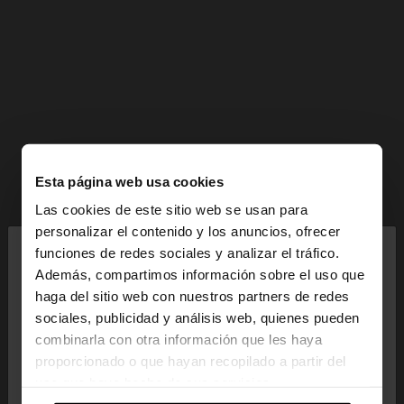
Esta página web usa cookies
Las cookies de este sitio web se usan para
×
personalizar el contenido y los anuncios, ofrecer
hola
funciones de redes sociales y analizar el tráfico.
Además, compartimos información sobre el uso que
haga del sitio web con nuestros partners de redes
Estás accediendo a la web de España. ¿Quieres ir a
sociales, publicidad y análisis web, quienes pueden
la web de United States?
combinarla con otra información que les haya
proporcionado o que hayan recopilado a partir del
uso que haya hecho de sus servicios.
No, continuar en la web
Sí, llévame a