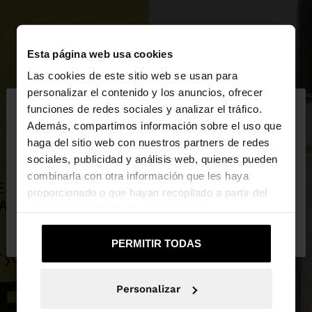
Esta página web usa cookies
Las cookies de este sitio web se usan para
×
personalizar el contenido y los anuncios, ofrecer
hola
funciones de redes sociales y analizar el tráfico.
Además, compartimos información sobre el uso que
haga del sitio web con nuestros partners de redes
Estás accediendo a la web de España. ¿Quieres ir a
sociales, publicidad y análisis web, quienes pueden
la web de United States?
combinarla con otra información que les haya
proporcionado o que hayan recopilado a partir del
uso que haya hecho de sus servicios.
No, continuar en la web
Sí, llévame a
de España
United States
PERMITIR TODAS
Personalizar