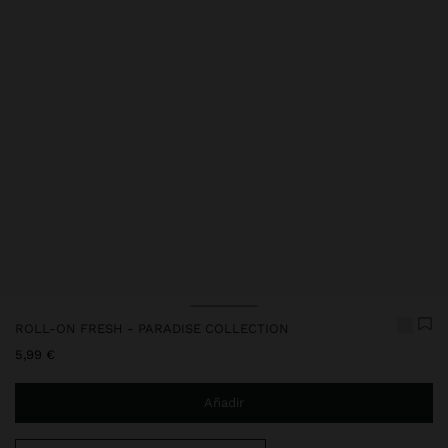
Precio rebajado de
A
ROLL-ON FRESH - PARADISE COLLECTION
5,99 €
Añadir