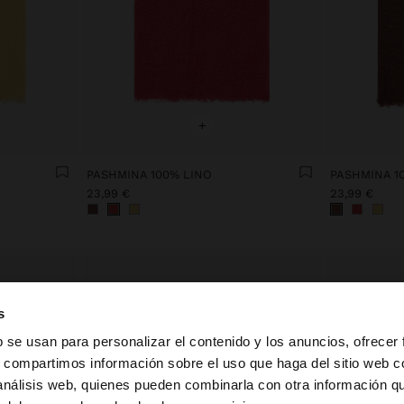
+
PASHMINA 100% LINO
PASHMINA 1
23,99 €
23,99 €
s
b se usan para personalizar el contenido y los anuncios, ofrecer
s, compartimos información sobre el uso que haga del sitio web 
 análisis web, quienes pueden combinarla con otra información q
la web de España. ¿Quieres ir a la web de United States?