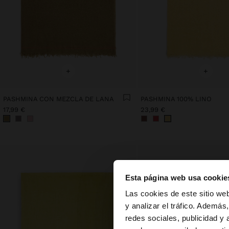
+
+
PASHMINA CON MEZCLA DE LANA
PASHMINA 100% LINO
17,99 €
23,99 €
Esta página web usa cookie
hola
Las cookies de este sitio we
y analizar el tráfico. Ademá
redes sociales, publicidad y
Estás accediendo a 