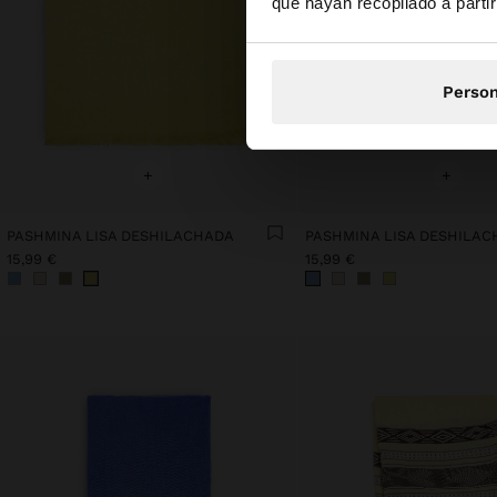
que hayan recopilado a parti
Person
+
+
PASHMINA LISA DESHILACHADA
PASHMINA LISA DESHILA
15,99 €
15,99 €