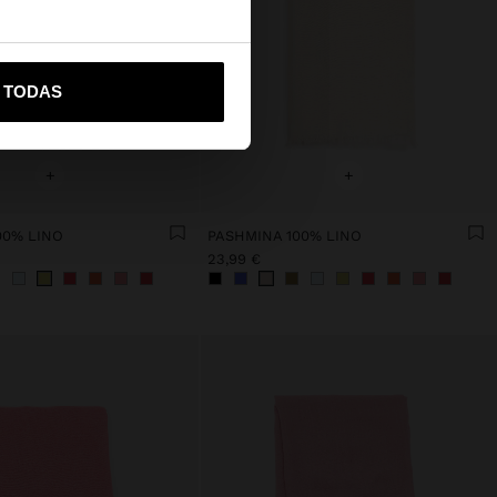
vame a United States
R TODAS
+
+
00% LINO
PASHMINA 100% LINO
23,99 €