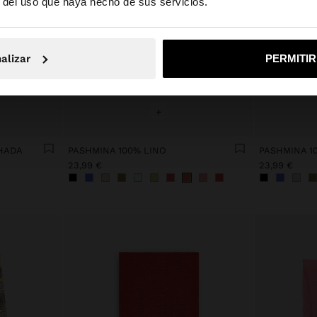
r del uso que haya hecho de sus servicios.
No, continuar en la web de España
Sí, llé
alizar
PERMITI
+
CHADA
PASHMINA 100% LINO
PASHMINA 1
23,99 €
23,99 €