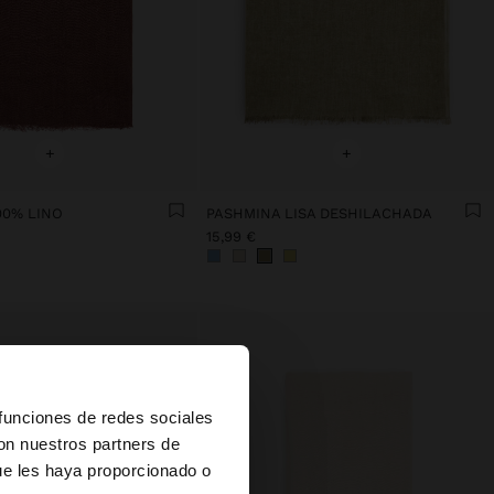
+
+
00% LINO
PASHMINA LISA DESHILACHADA
15,99 €
×
 funciones de redes sociales
con nuestros partners de
ue les haya proporcionado o