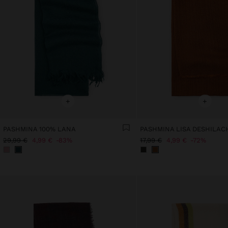
+
+
PASHMINA 100% LANA
PASHMINA LISA DESHILA
29,99 €
4,99 €
83%
17,99 €
4,99 €
72%