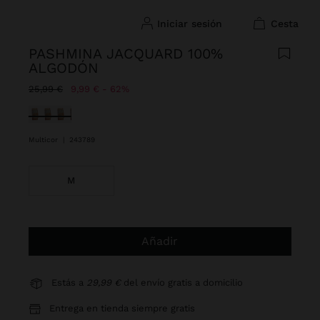
iniciar sesión
cesta
PASHMINA JACQUARD 100%
ALGODÓN
Precio rebajado de
A
25,99 €
9,99 €
62%
Seleccionado
Multicor
|
243789
M
Añadir
Estás a
29,99 €
del envío gratis a domicilio
Entrega en tienda siempre gratis