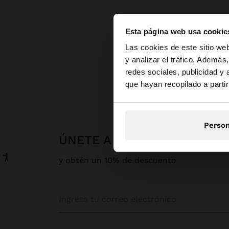
Esta página web usa cookie
hola
Las cookies de este sitio we
y analizar el tráfico. Ademá
redes sociales, publicidad y
Estás accediendo a 
que hayan recopilado a parti
Person
ÚNETE A NUESTRA NEWSLE
y obtén un 10% de descuento