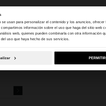
s
b se usan para personalizar el contenido y los anuncios, ofrecer
s, compartimos información sobre el uso que haga del sitio web 
 análisis web, quienes pueden combinarla con otra información q
la web de España. ¿Quieres ir a la web de United States?
Parfois
Accesorios
Pañuelos
pashmina jacquard 100% algodón
r del uso que haya hecho de sus servicios.
No, continuar en la web de España
Sí, llé
alizar
PERMITI
TTER