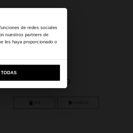
×
 funciones de redes sociales
con nuestros partners de
ue les haya proporcionado o
vame a United States
R TODAS
APP DOWNLOAD
iOS
Android