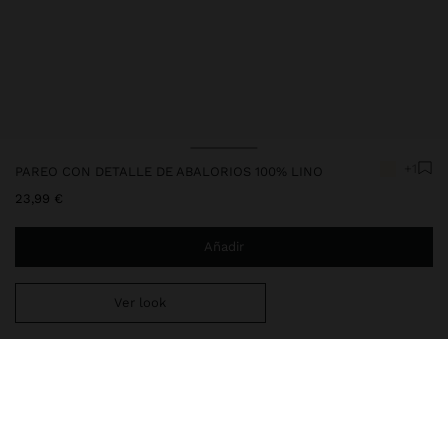
+1
PAREO CON DETALLE DE ABALORIOS 100% LINO
23,99 €
Añadir
Ver look
Estás a
29,99 €
del envío gratis a domicilio
Entrega en tienda siempre gratis