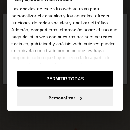
Las cookies de este sitio web se usan para
×
personalizar el contenido y los anuncios, ofrecer
hola
funciones de redes sociales y analizar el tráfico.
Además, compartimos información sobre el uso que
haga del sitio web con nuestros partners de redes
Estás accediendo a la web de España. ¿Quieres ir a
sociales, publicidad y análisis web, quienes pueden
la web de United States?
combinarla con otra información que les haya
proporcionado o que hayan recopilado a partir del
uso que haya hecho de sus servicios.
No, continuar en la web
Sí, llévame a
de España
United States
PERMITIR TODAS
Personalizar