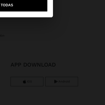
vame a United States
R TODAS
dón
APP DOWNLOAD
iOS
Android