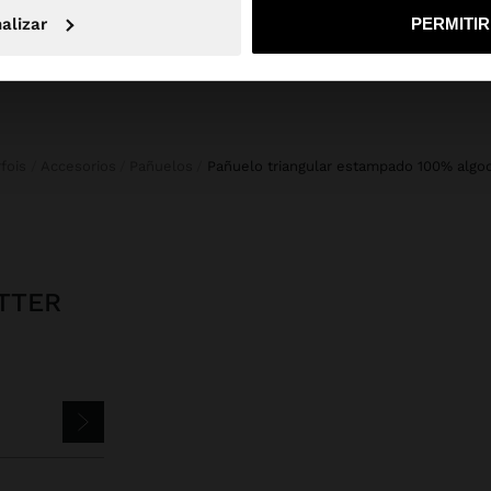
No, continuar en la web de España
Sí, llé
alizar
PERMITI
rfois
Accesorios
Pañuelos
pañuelo triangular estampado 100% algo
TTER