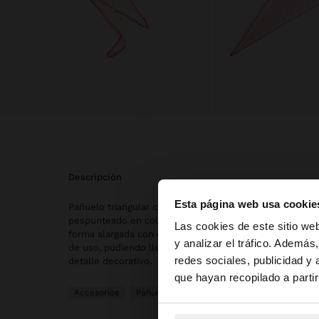
descripción
Esta página web usa cookie
Pañuelo triangular con estampado geométrico en contr
pespunteado en color contrastante. Confeccionado en 
hola
Las cookies de este sitio we
forma alargada con extremos puntiagudos ofrece difere
y analizar el tráfico. Ademá
de uso, pudiendo llevarse en el cuello, en el pelo, en 
redes sociales, publicidad y
detalle decorativo.
Estás accediendo a 
que hayan recopilado a parti
Accesorios
Pañuelos