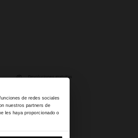
Devoluciones gratuitas
Pago seguro
×
 funciones de redes sociales
Ayuda
con nuestros partners de
ue les haya proporcionado o