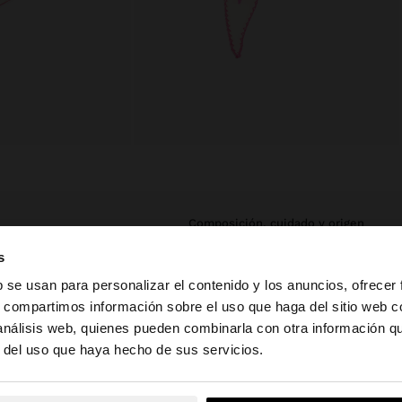
composición, cuidado y origen
s
aste y acabado
Composición: 100% Algodón
100% algodón. La
b se usan para personalizar el contenido y los anuncios, ofrecer
Dimensiones cm: 130x23 (LxA)
ntes posibilidades
s, compartimos información sobre el uso que haga del sitio web 
el bolso o como
 análisis web, quienes pueden combinarla con otra información q
la web de España. ¿Quieres ir a la web de United States?
r del uso que haya hecho de sus servicios.