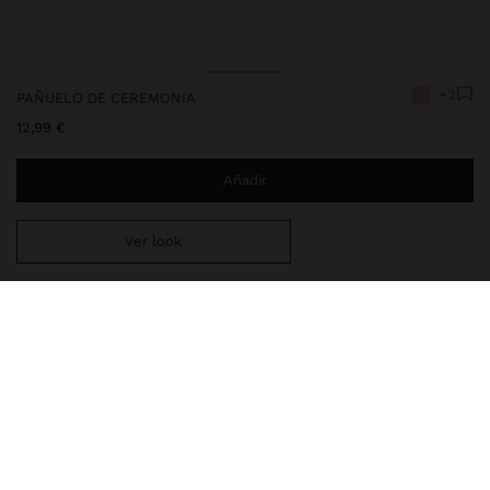
+2
PAÑUELO DE CEREMONIA
12,99 €
Añadir
Ver look
Estás a
29,99 €
del envío gratis a domicilio
Entrega en tienda siempre gratis
202392
|
rosa
Accesorios
Pañuelos