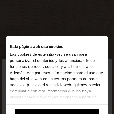
Esta página web usa cookies
Las cookies de este sitio web se usan para
×
personalizar el contenido y los anuncios, ofrecer
hola
funciones de redes sociales y analizar el tráfico.
Además, compartimos información sobre el uso que
haga del sitio web con nuestros partners de redes
Estás accediendo a la web de España. ¿Quieres ir a
sociales, publicidad y análisis web, quienes pueden
la web de United States?
combinarla con otra información que les haya
proporcionado o que hayan recopilado a partir del
uso que haya hecho de sus servicios.
No, continuar en la web
Sí, llévame a
de España
United States