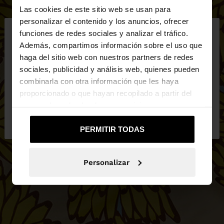
Las cookies de este sitio web se usan para
×
personalizar el contenido y los anuncios, ofrecer
hola
funciones de redes sociales y analizar el tráfico.
Además, compartimos información sobre el uso que
haga del sitio web con nuestros partners de redes
Estás accediendo a la web de España. ¿Quieres ir a
sociales, publicidad y análisis web, quienes pueden
la web de United States?
combinarla con otra información que les haya
proporcionado o que hayan recopilado a partir del
uso que haya hecho de sus servicios.
No, continuar en la web
Sí, llévame a
de España
United States
PERMITIR TODAS
Personalizar