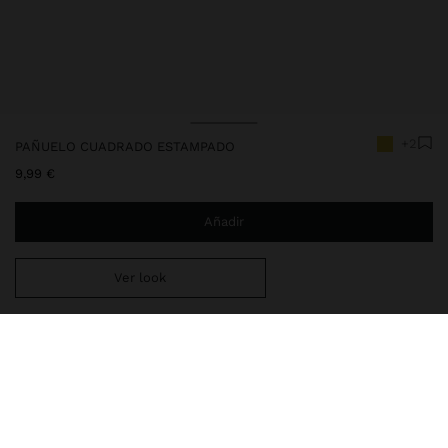
+2
PAÑUELO CUADRADO ESTAMPADO
9,99 €
Añadir
Ver look
Estás a
29,99 €
del envío gratis a domicilio
Entrega en tienda siempre gratis
249827
|
crudo