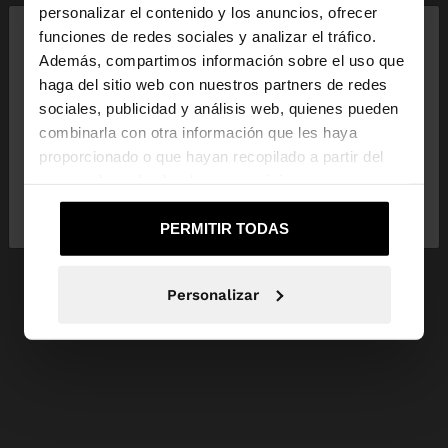
×
personalizar el contenido y los anuncios, ofrecer
hola
funciones de redes sociales y analizar el tráfico.
Además, compartimos información sobre el uso que
haga del sitio web con nuestros partners de redes
Estás accediendo a la web de España. ¿Quieres ir a
sociales, publicidad y análisis web, quienes pueden
la web de United States?
combinarla con otra información que les haya
proporcionado o que hayan recopilado a partir del
uso que haya hecho de sus servicios.
No, continuar en la web
Sí, llévame a
de España
United States
PERMITIR TODAS
Personalizar