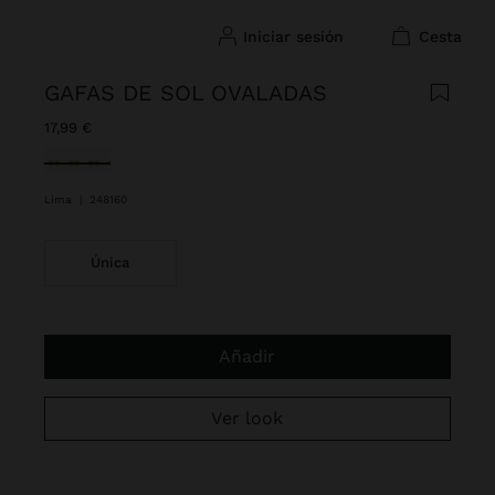
iniciar sesión
cesta
GAFAS DE SOL OVALADAS
17,99 €
Seleccionado
Lima
|
248160
Única
Añadir
Ver look