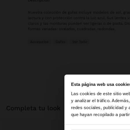
descripción
Nuestra colección de gafas incluye modelos de sol, gr
lectura y con protección contra la luz azul. Sus lentes 
claros y las monturas pueden ser ligeras o de pasta. Di
formas variadas: ovaladas, cuadradas, redondas,
Accesorios
Gafas
Ver Todo
Esta página web usa cookie
hola
Las cookies de este sitio we
y analizar el tráfico. Ademá
completa tu look
redes sociales, publicidad y
Estás accediendo a 
que hayan recopilado a parti