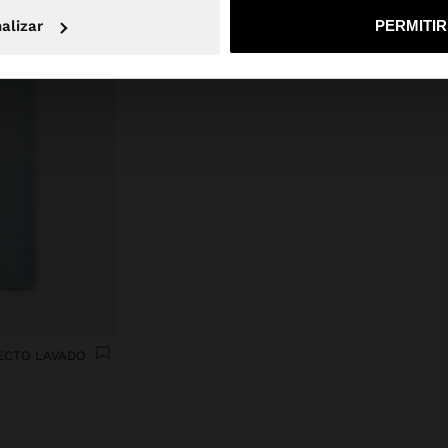
No, continuar en la web de España
Sí, llé
alizar
PERMITI
ECTO LAVADO