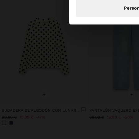
Person
+
+
SUDADERA DE ALGODÓN CON LUNARES
PANTALÓN VAQUERO EF
29,99 €
15,99 €
47%
39,99 €
19,99 €
50%