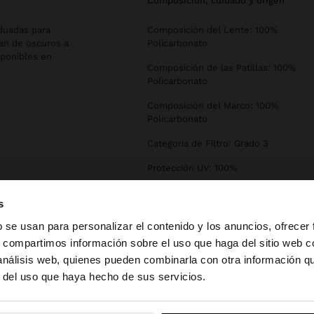
composición, cuidado y origen
aduadas para
Composición del Lente: 100%
van de oscuros a
Policarbonato
sponibles en
Composición de las Patillas: 100%
Policarbonato
Composición del Marco: 100%
Policarbonato
Categoría de Filtro: Grado 3
Protección UV: 100%
Declaration of conformity
s
b se usan para personalizar el contenido y los anuncios, ofrecer
s, compartimos información sobre el uso que haga del sitio web 
 análisis web, quienes pueden combinarla con otra información q
la web de España. ¿Quieres ir a la web de United States?
r del uso que haya hecho de sus servicios.