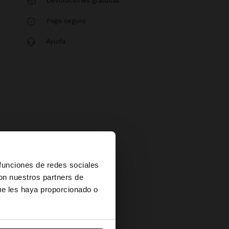
Devoluciones gratuitas
Pago seguro
Ayuda
×
 funciones de redes sociales
con nuestros partners de
ue les haya proporcionado o