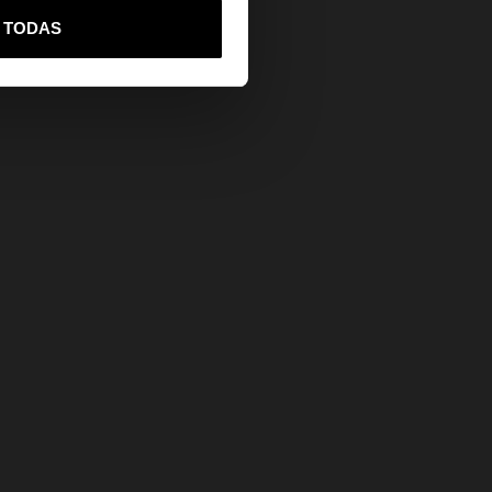
vame a United States
R TODAS