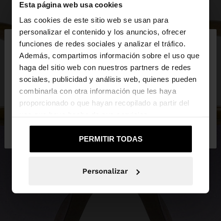
Esta página web usa cookies
Las cookies de este sitio web se usan para
×
personalizar el contenido y los anuncios, ofrecer
hola
funciones de redes sociales y analizar el tráfico.
Además, compartimos información sobre el uso que
haga del sitio web con nuestros partners de redes
Estás accediendo a la web de España. ¿Quieres ir a
sociales, publicidad y análisis web, quienes pueden
la web de United States?
combinarla con otra información que les haya
proporcionado o que hayan recopilado a partir del
uso que haya hecho de sus servicios.
No, continuar en la web
Sí, llévame a
de España
United States
PERMITIR TODAS
Personalizar