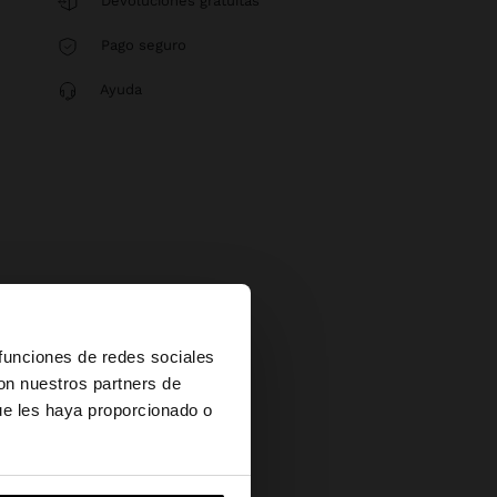
Devoluciones gratuitas
Pago seguro
Ayuda
×
 funciones de redes sociales
con nuestros partners de
ue les haya proporcionado o