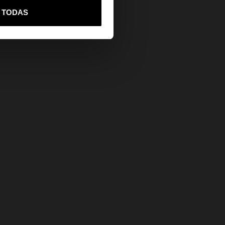
vame a United States
R TODAS