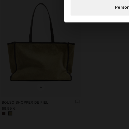
Person
+
BOLSO SHOPPER DE PIEL
69,99 €