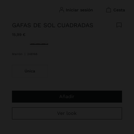
iniciar sesión
cesta
GAFAS DE SOL CUADRADAS
15,99 €
Seleccionado
Marrón
|
248168
Única
Añadir
Ver look