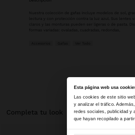
descripción
Nuestra colección de gafas incluye modelos de sol, gr
lectura y con protección contra la luz azul. Sus lentes 
claros y las monturas pueden ser ligeras o de pasta. Di
formas variadas: ovaladas, cuadradas, redondas,
Accesorios
Gafas
Ver Todo
Esta página web usa cookie
hola
Las cookies de este sitio we
y analizar el tráfico. Ademá
completa tu look
redes sociales, publicidad y
Estás accediendo a 
que hayan recopilado a parti