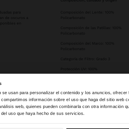
composición, cuidado y origen
aduadas para
Composición del Lente: 100%
van de oscuros a
Policarbonato
sponibles en
Composición de las Patillas: 100%
Policarbonato
Composición del Marco: 100%
Policarbonato
Categoría de Filtro: Grado 3
Protección UV: 100%
Declaration of conformity
s
b se usan para personalizar el contenido y los anuncios, ofrecer
s, compartimos información sobre el uso que haga del sitio web 
 análisis web, quienes pueden combinarla con otra información q
la web de España. ¿Quieres ir a la web de United States?
r del uso que haya hecho de sus servicios.