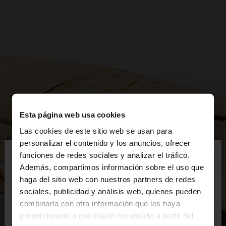
Esta página web usa cookies
Las cookies de este sitio web se usan para
×
personalizar el contenido y los anuncios, ofrecer
hola
funciones de redes sociales y analizar el tráfico.
Además, compartimos información sobre el uso que
haga del sitio web con nuestros partners de redes
Estás accediendo a la web de España. ¿Quieres ir a
sociales, publicidad y análisis web, quienes pueden
la web de United States?
combinarla con otra información que les haya
proporcionado o que hayan recopilado a partir del