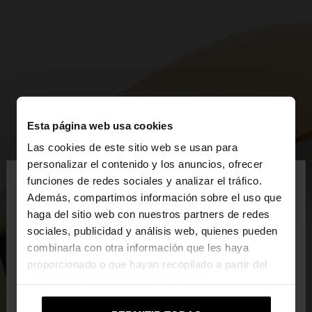
Esta página web usa cookies
Las cookies de este sitio web se usan para
×
personalizar el contenido y los anuncios, ofrecer
hola
funciones de redes sociales y analizar el tráfico.
Además, compartimos información sobre el uso que
haga del sitio web con nuestros partners de redes
Estás accediendo a la web de España. ¿Quieres ir a
sociales, publicidad y análisis web, quienes pueden
la web de United States?
combinarla con otra información que les haya
proporcionado o que hayan recopilado a partir del
uso que haya hecho de sus servicios.
No, continuar en la web
Sí, llévame a
de España
United States