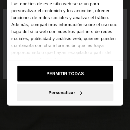
Las cookies de este sitio web se usan para
×
personalizar el contenido y los anuncios, ofrecer
hola
funciones de redes sociales y analizar el tráfico.
Además, compartimos información sobre el uso que
haga del sitio web con nuestros partners de redes
Estás accediendo a la web de España. ¿Quieres ir a
sociales, publicidad y análisis web, quienes pueden
la web de United States?
combinarla con otra información que les haya
proporcionado o que hayan recopilado a partir del
uso que haya hecho de sus servicios.
No, continuar en la web
Sí, llévame a
de España
United States
PERMITIR TODAS
Personalizar