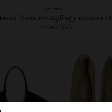
INSPÍRATE
evas ideas de styling y explora n
colección.
s