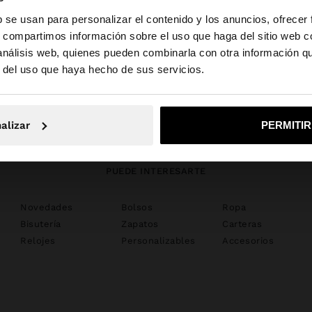
b se usan para personalizar el contenido y los anuncios, ofrecer
s, compartimos información sobre el uso que haga del sitio web 
 análisis web, quienes pueden combinarla con otra información q
la web de España. ¿Quieres ir a la web de United States?
r del uso que haya hecho de sus servicios.
zapatos
No, continuar en la web de España
Sí, llé
alizar
PERMITI
PUEDE INTERESARTE
Novedades
Bolsos
Ropa
Bisutería
Zapatos
Carteras
Relojes
Personalizables
Accesorios