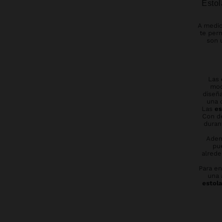
Estol
A medid
te per
son 
Las
mod
diseña
una 
Las
es
Con de
duran
Adem
pu
alrede
Para en
una 
estol