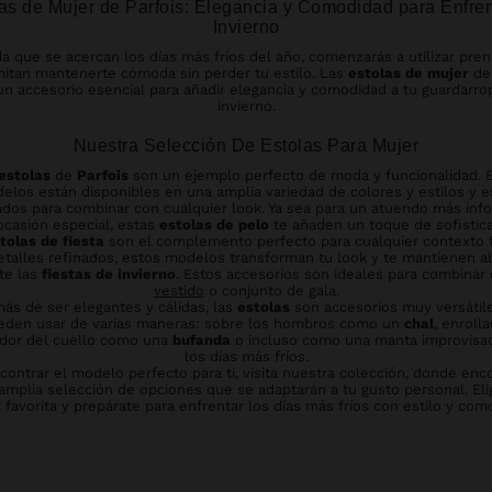
as de Mujer de Parfois: Elegancia y Comodidad para Enfren
Invierno
a que se acercan los días más fríos del año, comenzarás a utilizar pre
mitan mantenerte cómoda sin perder tu estilo. Las
estolas de mujer
de 
un accesorio esencial para añadir elegancia y comodidad a tu guardarro
invierno.
Nuestra Selección De Estolas Para Mujer
estolas
de
Parfois
son un ejemplo perfecto de moda y funcionalidad. 
elos están disponibles en una amplia variedad de colores y estilos y e
dos para combinar con cualquier look. Ya sea para un atuendo más inf
ocasión especial, estas
estolas de pelo
te añaden un toque de sofistica
tolas de fiesta
son el complemento perfecto para cualquier contexto 
talles refinados, estos modelos transforman tu look y te mantienen a
te las
fiestas de invierno
. Estos accesorios son ideales para combinar 
vestido
o conjunto de gala.
ás de ser elegantes y cálidas, las
estolas
son accesorios muy versátile
eden usar de varias maneras: sobre los hombros como un
chal
, enroll
dor del cuello como una
bufanda
o incluso como una manta improvisa
los días más fríos.
contrar el modelo perfecto para ti, visita nuestra colección, donde enc
amplia selección de opciones que se adaptarán a tu gusto personal. Eli
a
favorita y prepárate para enfrentar los días más fríos con estilo y com