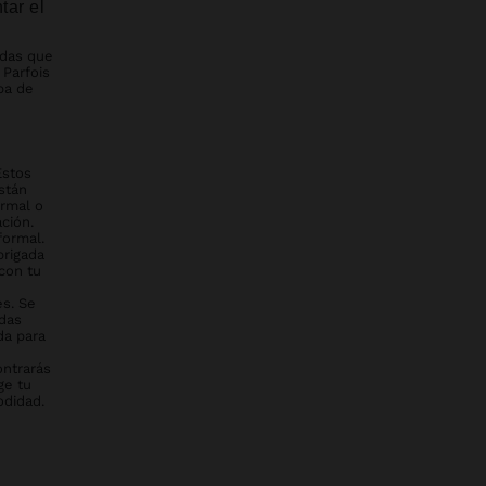
tar el
ndas que
Parfois
pa de
Estos
stán
ormal o
ción.
formal.
brigada
con tu
s. Se
adas
da para
ontrarás
ge tu
odidad.