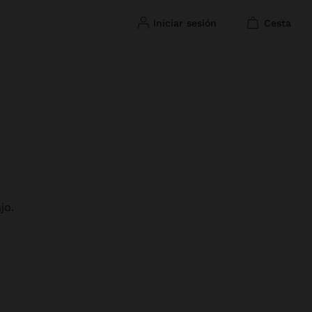
iniciar sesión
cesta
jo.