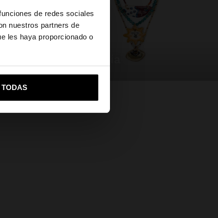
×
 funciones de redes sociales
con nuestros partners de
ue les haya proporcionado o
bisutería
vame a United States
R TODAS