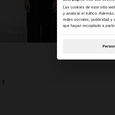
hola
Las cookies de este sitio we
y analizar el tráfico. Ademá
redes sociales, publicidad y
Estás accediendo a 
que hayan recopilado a parti
ropa
bolsos
Person