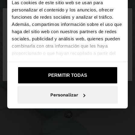
Las cookies de este sitio web se usan para
×
personalizar el contenido y los anuncios, ofrecer
hola
funciones de redes sociales y analizar el tráfico.
Además, compartimos información sobre el uso que
haga del sitio web con nuestros partners de redes
Estás accediendo a la web de España. ¿Quieres ir a
sociales, publicidad y análisis web, quienes pueden
la web de United States?
combinarla con otra información que les haya
proporcionado o que hayan recopilado a partir del
uso que haya hecho de sus servicios.
No, continuar en la web
Sí, llévame a
de España
United States
PERMITIR TODAS
Personalizar