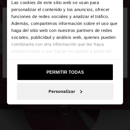
Las cookies de este sitio web se usan para
×
personalizar el contenido y los anuncios, ofrecer
hola
funciones de redes sociales y analizar el tráfico.
Además, compartimos información sobre el uso que
haga del sitio web con nuestros partners de redes
Estás accediendo a la web de España. ¿Quieres ir a
sociales, publicidad y análisis web, quienes pueden
la web de United States?
combinarla con otra información que les haya
proporcionado o que hayan recopilado a partir del
uso que haya hecho de sus servicios.
No, continuar en la web
Sí, llévame a
de España
United States
PERMITIR TODAS
Personalizar