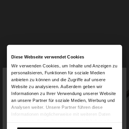
Diese Webseite verwendet Cookies
Wir verwenden Cookies, um Inhalte und Anzeigen zu
×
personalisieren, Funktionen für soziale Medien
hallo
anbieten zu können und die Zugriffe auf unsere
Website zu analysieren. Außerdem geben wir
Sie greifen von Luxembourg auf die Website zu.
Informationen zu Ihrer Verwendung unserer Website
Möchten Sie unsere United States Website
an unsere Partner für soziale Medien, Werbung und
durchsuchen?
Analysen weiter. Unsere Partner führen diese
Informationen möglicherweise mit weiteren Daten
zusammen, die Sie ihnen bereitgestellt haben oder
Nein, bleiben Sie bei
Ja, bringen Sie mich
die sie im Rahmen Ihrer Nutzung der Dienste