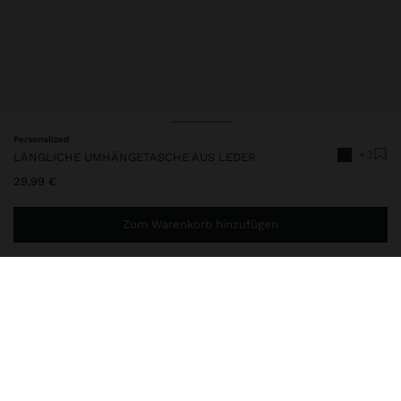
Personalized
+3
LÄNGLICHE UMHÄNGETASCHE AUS LEDER
29,99 €
Zum Warenkorb hinzufügen
Sie benötigen noch
39,99 €
für eine kostenlose Lieferung
nach Hause
245580
|
braun
Kleine Umhängetasche aus Leder mit länglich rechteckiger Form.