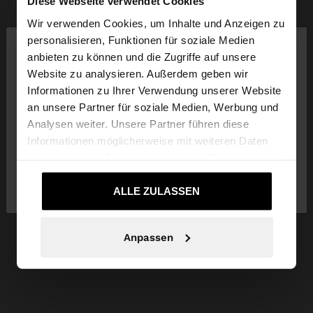
Diese Webseite verwendet Cookies
Wir verwenden Cookies, um Inhalte und Anzeigen zu
×
personalisieren, Funktionen für soziale Medien
hallo
anbieten zu können und die Zugriffe auf unsere
Website zu analysieren. Außerdem geben wir
Sie greifen von Luxembourg auf die Website zu.
Informationen zu Ihrer Verwendung unserer Website
Möchten Sie unsere United States Website
an unsere Partner für soziale Medien, Werbung und
durchsuchen?
Analysen weiter. Unsere Partner führen diese
Informationen möglicherweise mit weiteren Daten
zusammen, die Sie ihnen bereitgestellt haben oder
Nein, bleiben Sie bei
Ja, bringen Sie mich
die sie im Rahmen Ihrer Nutzung der Dienste
Luxembourg
zu United States
gesammelt haben.
ALLE ZULASSEN
Anpassen