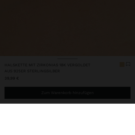
HALSKETTE MIT ZIRKONIAS 18K VERGOLDET
AUS 925ER STERLINGSILBER
39,99 €
Zum Warenkorb hinzufügen
Sie benötigen noch
39,99 €
für eine kostenlose Lieferung
nach Hause