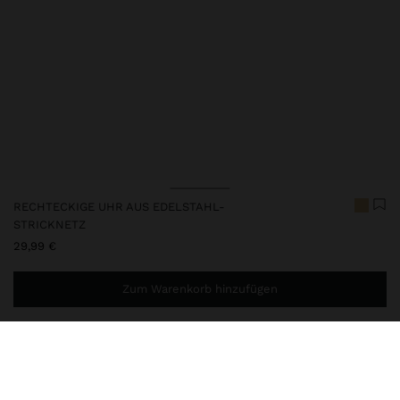
RECHTECKIGE UHR AUS EDELSTAHL-
STRICKNETZ
29,99 €
Zum Warenkorb hinzufügen
Sie benötigen noch
49,99 €
für eine kostenlose Lieferung
nach Hause