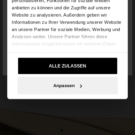
×
personalisieren, Funktionen für soziale Medien
hallo
anbieten zu können und die Zugriffe auf unsere
Website zu analysieren. Außerdem geben wir
Sie greifen von Deutschland auf die Website zu.
Informationen zu Ihrer Verwendung unserer Website
Möchten Sie unsere United States Website
an unsere Partner für soziale Medien, Werbung und
durchsuchen?
Analysen weiter. Unsere Partner führen diese
Informationen möglicherweise mit weiteren Daten
zusammen, die Sie ihnen bereitgestellt haben oder
Nein, bleiben Sie bei
Ja, bringen Sie mich
die sie im Rahmen Ihrer Nutzung der Dienste
Deutschland
zu United States
gesammelt haben.
ALLE ZULASSEN
Anpassen