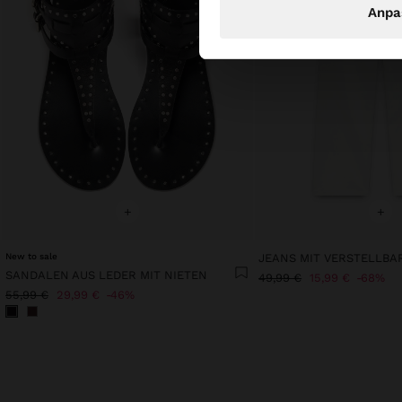
Anpa
+
+
New to sale
SANDALEN AUS LEDER MIT NIETEN
49,99 €
15,99 €
68%
55,99 €
29,99 €
46%