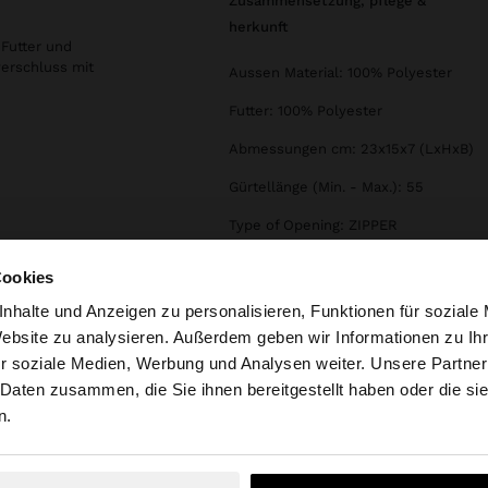
zusammensetzung, pflege &
herkunft
 Futter und
erschluss mit
Aussen Material: 100% Polyester
Futter: 100% Polyester
Abmessungen cm: 23x15x7 (LxHxB)
Gürtellänge (Min. - Max.): 55
Type of Opening: ZIPPER
Cookies
nhalte und Anzeigen zu personalisieren, Funktionen für soziale
Website zu analysieren. Außerdem geben wir Informationen zu I
r soziale Medien, Werbung und Analysen weiter. Unsere Partner
tschland auf die Website zu. Möchten Sie unsere United S
 Daten zusammen, die Sie ihnen bereitgestellt haben oder die s
n.
Nein, bleiben Sie bei Deutschland
Ja, bringen Sie m