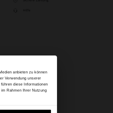
Sichere Zahlung
Hilfe
×
 Medien anbieten zu können
hrer Verwendung unserer
 führen diese Informationen
tates Website
ie im Rahmen Ihrer Nutzung
ich zu United States