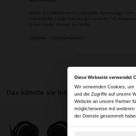
beschreibung
Kleine Schultertasche in Lederoptik. Rechteckige Form.
Innentasche. Lange Fransen am vorderen Teil. Klappenv
Knopf. Fester Riemen aus Kette.
Taschen
Schultertaschen
Diese Webseite verwendet 
hallo
Wir verwenden Cookies, um I
das könnte sie interessieren
und die Zugriffe auf unsere 
Website an unsere Partner fü
Sie greifen von Deu
möglicherweise mit weiteren
durchsuchen?
der Dienste gesammelt habe