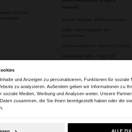
zusammensetzung, pflege &
herkunft
trales Fach mit
verschluss.
Aussen Material: 100% Polyurethan
Futter: 85% Polyester, 15%
Polyurethan
Abmessungen cm: 30x27x10 (LxHxB)
Gürtellänge (Min. - Max.): 25
Cookies
nhalte und Anzeigen zu personalisieren, Funktionen für soziale
Website zu analysieren. Außerdem geben wir Informationen zu I
r soziale Medien, Werbung und Analysen weiter. Unsere Partner
tschland auf die Website zu. Möchten Sie unsere United S
 Daten zusammen, die Sie ihnen bereitgestellt haben oder die s
n.
Nein, bleiben Sie bei Deutschland
Ja, bringen Sie m
ssen
ALLE ZU