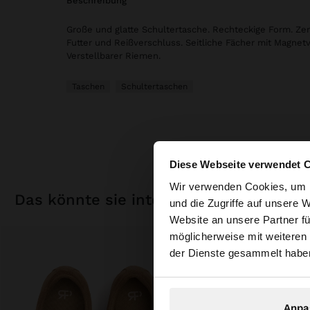
beschreibung
Große und glatte Schultertasche. Rechteckige Form. Zen
Futter und Reißverschluss. Seitliche Fächer mit Magnet
Verstellbarer Riemen.
Taschen
Schultertaschen
Diese Webseite verwendet 
hallo
Wir verwenden Cookies, um I
das könnte sie interessieren
und die Zugriffe auf unsere 
Website an unsere Partner fü
Sie greifen von Deu
möglicherweise mit weiteren
durchsuchen?
der Dienste gesammelt habe
Anpa