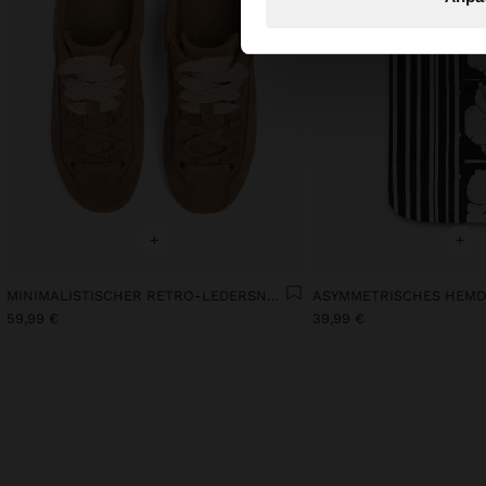
+
+
MINIMALISTISCHER RETRO-LEDERSNEAKER
59,99 €
39,99 €