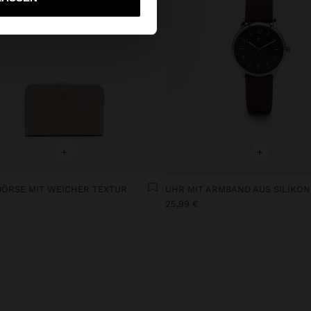
+
+
ÖRSE MIT WEICHER TEXTUR
UHR MIT ARMBAND AUS SILIKON
€
25,99 €