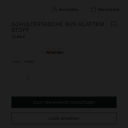
anmelden
warenkorb
SCHULTERTASCHE AUS GLATTEM
STOFF
35,99 €
ausgewählt
Taupe
|
248683
L
Zum Warenkorb hinzufügen
Look ansehen