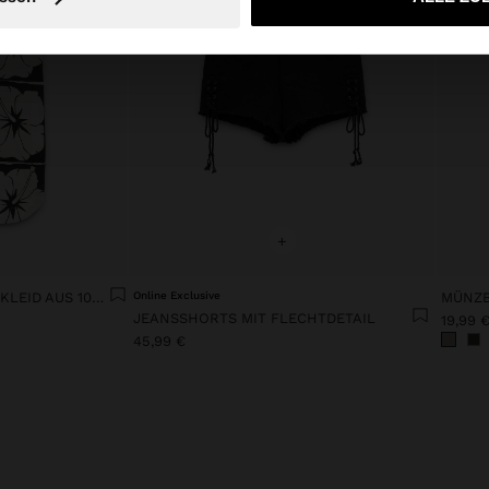
+
ASYMMETRISCHES HEMDKLEID AUS 100% BAUMWOLLE
Online Exclusive
MÜNZB
JEANSSHORTS MIT FLECHTDETAIL
19,99 
45,99 €