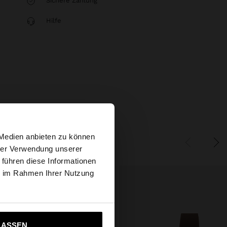
Sichere Zahlung
Hilfe
×
 Medien anbieten zu können
hrer Verwendung unserer
 führen diese Informationen
tates Website
ie im Rahmen Ihrer Nutzung
ich zu United States
LASSEN