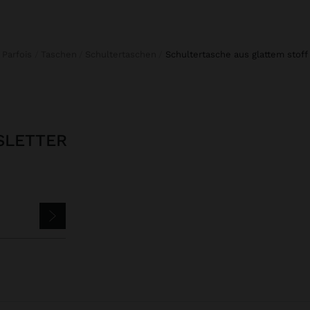
Parfois
Taschen
Schultertaschen
schultertasche aus glattem stoff
SLETTER