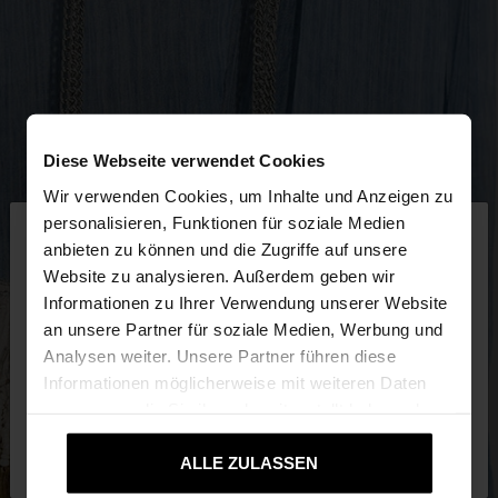
Diese Webseite verwendet Cookies
Wir verwenden Cookies, um Inhalte und Anzeigen zu
×
personalisieren, Funktionen für soziale Medien
hallo
anbieten zu können und die Zugriffe auf unsere
Website zu analysieren. Außerdem geben wir
Sie greifen von Deutschland auf die Website zu.
Informationen zu Ihrer Verwendung unserer Website
Möchten Sie unsere United States Website
an unsere Partner für soziale Medien, Werbung und
durchsuchen?
Analysen weiter. Unsere Partner führen diese
Informationen möglicherweise mit weiteren Daten
zusammen, die Sie ihnen bereitgestellt haben oder
Nein, bleiben Sie bei
Ja, bringen Sie mich
die sie im Rahmen Ihrer Nutzung der Dienste
Deutschland
zu United States
gesammelt haben.
ALLE ZULASSEN