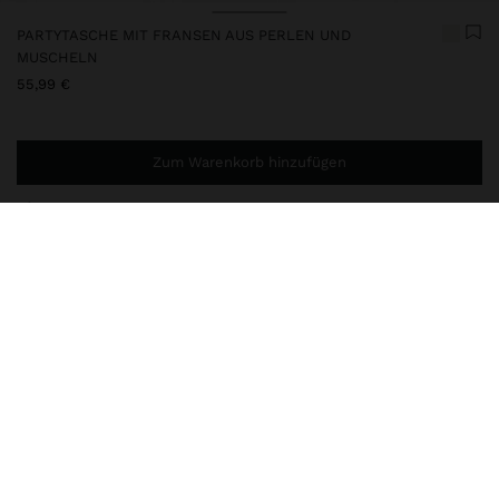
PARTYTASCHE MIT FRANSEN AUS PERLEN UND
MUSCHELN
55,99 €
Zum Warenkorb hinzufügen
Sie benötigen noch
49,99 €
für eine kostenlose Lieferung
nach Hause
248434
|
silber
Kleine Partytasche mit mehreren Fransen aus Perlen und
Muscheln. Innenfutter. Doppelte Träger aus Kette.
Taschen
Schultertaschen
lieferung, umtausch und rücksendung