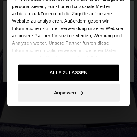
×
personalisieren, Funktionen für soziale Medien
hallo
anbieten zu können und die Zugriffe auf unsere
Website zu analysieren. Außerdem geben wir
Sie greifen von Deutschland auf die Website zu.
Informationen zu Ihrer Verwendung unserer Website
Möchten Sie unsere United States Website
an unsere Partner für soziale Medien, Werbung und
durchsuchen?
Analysen weiter. Unsere Partner führen diese
Informationen möglicherweise mit weiteren Daten
zusammen, die Sie ihnen bereitgestellt haben oder
Nein, bleiben Sie bei
Ja, bringen Sie mich
die sie im Rahmen Ihrer Nutzung der Dienste
Deutschland
zu United States
gesammelt haben.
ALLE ZULASSEN
Anpassen