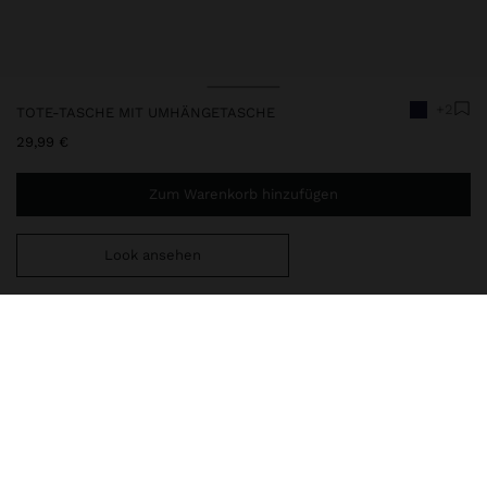
+2
TOTE-TASCHE MIT UMHÄNGETASCHE
29,99 €
Zum Warenkorb hinzufügen
Look ansehen
Sie benötigen noch
49,99 €
für eine kostenlose Lieferung
nach Hause
247910
|
blau
Kleine Tote-Tasche mit texturiertem Finish und minimalistischem
Design. Innenfutter. Mittelfach mit Reißverschluss.