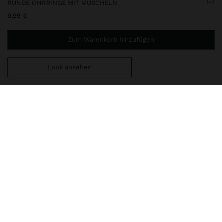
RUNDE OHRRINGE MIT MUSCHELN
9,99 €
Zum Warenkorb hinzufügen
Look ansehen
Sie benötigen noch
49,99 €
für eine kostenlose Lieferung
nach Hause
247516
|
weiß
Ohrringe mit großen Muscheln in rundem Format. Basis in Form
einer metallischen Fächer-Muschel. Antik-Optik. Goldfarbene
Ausführung.
Schmuck
Ohrringe
lieferung, umtausch und rücksendung