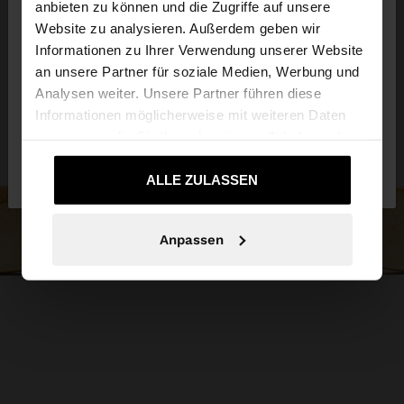
anbieten zu können und die Zugriffe auf unsere
Website zu analysieren. Außerdem geben wir
Sie greifen von Deutschland auf die Website zu.
Informationen zu Ihrer Verwendung unserer Website
Möchten Sie unsere United States Website
an unsere Partner für soziale Medien, Werbung und
durchsuchen?
Analysen weiter. Unsere Partner führen diese
Informationen möglicherweise mit weiteren Daten
zusammen, die Sie ihnen bereitgestellt haben oder
Nein, bleiben Sie bei
Ja, bringen Sie mich
die sie im Rahmen Ihrer Nutzung der Dienste
Deutschland
zu United States
gesammelt haben.
ALLE ZULASSEN
Anpassen