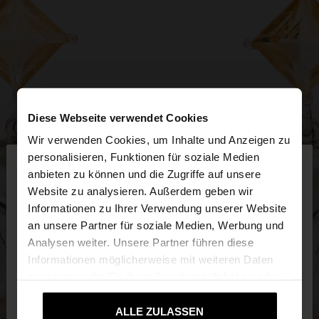
Diese Webseite verwendet Cookies
Wir verwenden Cookies, um Inhalte und Anzeigen zu
×
personalisieren, Funktionen für soziale Medien
hallo
anbieten zu können und die Zugriffe auf unsere
Website zu analysieren. Außerdem geben wir
Sie greifen von Deutschland auf die Website zu.
Informationen zu Ihrer Verwendung unserer Website
Möchten Sie unsere United States Website
an unsere Partner für soziale Medien, Werbung und
durchsuchen?
Analysen weiter. Unsere Partner führen diese
Informationen möglicherweise mit weiteren Daten
zusammen, die Sie ihnen bereitgestellt haben oder
Nein, bleiben Sie bei
Ja, bringen Sie mich
die sie im Rahmen Ihrer Nutzung der Dienste
Deutschland
zu United States
gesammelt haben.
ALLE ZULASSEN