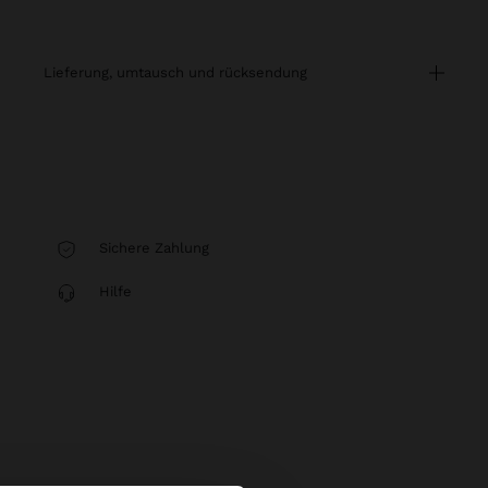
lieferung, umtausch und rücksendung
Sichere Zahlung
Hilfe