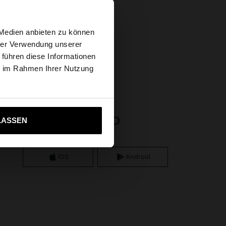
×
 Medien anbieten zu können
hrer Verwendung unserer
 führen diese Informationen
tates Website
ie im Rahmen Ihrer Nutzung
ich zu United States
APP DOWNLOAD
LASSEN
iOS
Android