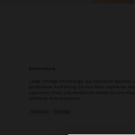
beschreibung
Lange Ohrringe mit Anhänger aus natürlicher Muschel u
goldfarbener Ausführung. Ein vom Meer inspiriertes Des
organische Textur und metallische Details für eine ele
raffinierte Note kombiniert.
Schmuck
Ohrringe