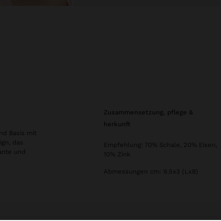
zusammensetzung, pflege &
herkunft
nd Basis mit
ign, das
Empfehlung: 70% Schale, 20% Eisen,
gante und
10% Zink
Abmessungen cm: 9.5x3 (LxB)