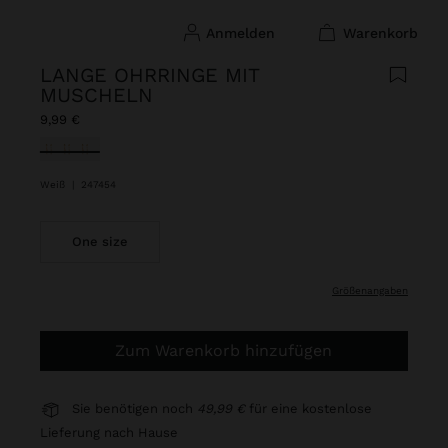
anmelden
warenkorb
LANGE OHRRINGE MIT
MUSCHELN
9,99 €
ausgewählt
Weiß
|
247454
One size
größenangaben
Zum Warenkorb hinzufügen
Sie benötigen noch
49,99 €
für eine kostenlose
Lieferung nach Hause