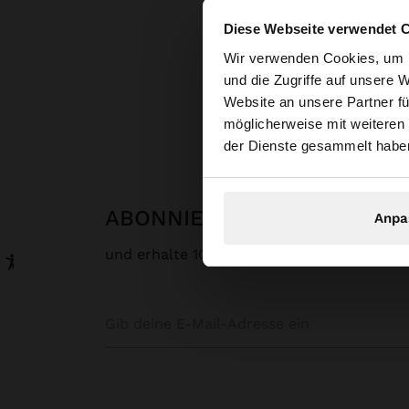
Diese Webseite verwendet 
hallo
Wir verwenden Cookies, um I
und die Zugriffe auf unsere 
Website an unsere Partner fü
Sie greifen von Deu
möglicherweise mit weiteren
durchsuchen?
der Dienste gesammelt habe
ABONNIERE UNSEREN NEW
Anpa
und erhalte 10% rabatt