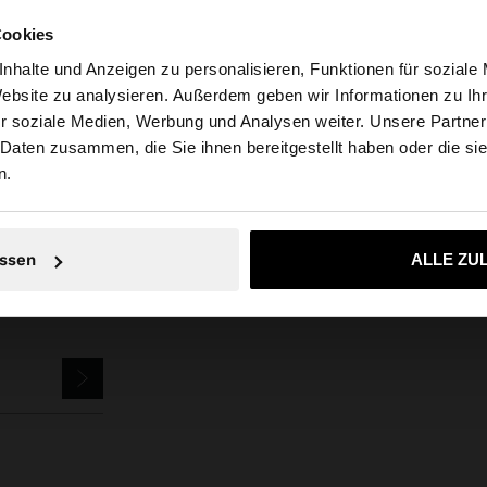
Cookies
nhalte und Anzeigen zu personalisieren, Funktionen für soziale
Website zu analysieren. Außerdem geben wir Informationen zu I
r soziale Medien, Werbung und Analysen weiter. Unsere Partner
tschland auf die Website zu. Möchten Sie unsere United S
Parfois
Schmuck
Ohrringe
lange ohrringe mit muscheln
 Daten zusammen, die Sie ihnen bereitgestellt haben oder die s
n.
Nein, bleiben Sie bei Deutschland
Ja, bringen Sie m
SLETTER
ssen
ALLE ZU