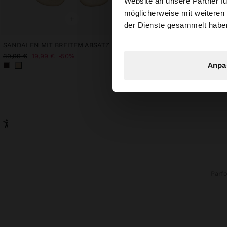
Website an unsere Partner fü
Sie greifen von Deu
möglicherweise mit weiteren
durchsuchen?
+
+
der Dienste gesammelt habe
SANDALEN MIT BREITEM ABSATZ
HÄKEL-STRICK-TOP
42,99 €
39,99 €
19,99 €
50%
Anpa
Parf