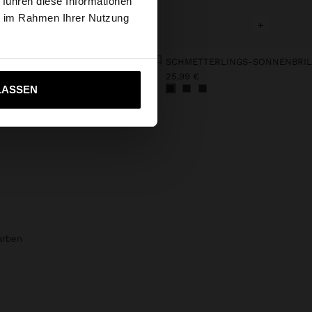
 führen diese Informationen
tates Website
ie im Rahmen Ihrer Nutzung
+
+
HANDTASCHE MIT HARTEM GEHÄUSE UND STROHEFFEKT
SCHMETTERLINGS-SONNENBRIL
ich zu United States
€
25,99 €
LASSEN
arben