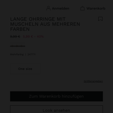
anmelden
warenkorb
LANGE OHRRINGE MIT
MUSCHELN AUS MEHREREN
FARBEN
Preis reduziert ab
bis
9,99 €
5,99 €
40%
ausgewählt
Mehrfarbig
|
247711
One size
größenangaben
Zum Warenkorb hinzufügen
Look ansehen