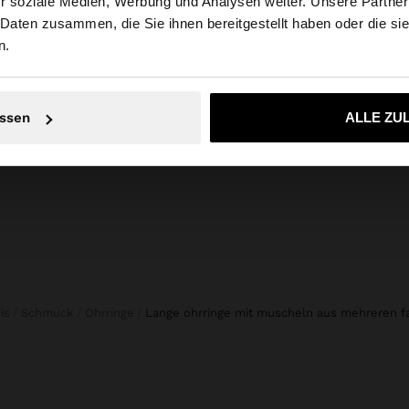
r soziale Medien, Werbung und Analysen weiter. Unsere Partner
tschland auf die Website zu. Möchten Sie unsere United S
 Daten zusammen, die Sie ihnen bereitgestellt haben oder die s
+
n.
Online Exclusive
Nein, bleiben Sie bei Deutschland
Ja, bringen Sie m
JEANSSHORTS MIT FLECHTDETAIL
35,99 
ssen
ALLE ZU
45,99 €
ois
Schmuck
Ohrringe
lange ohrringe mit muscheln aus mehreren f