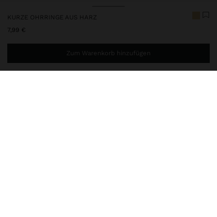
KURZE OHRRINGE AUS HARZ
7,99 €
Zum Warenkorb hinzufügen
Sie benötigen noch
49,99 €
für eine kostenlose Lieferung
nach Hause
247855
|
golden
Schmuck
Ohrringe
lieferung, umtausch und rücksendung
zusammensetzung, pflege & herkunft