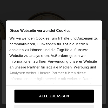
Diese Webseite verwendet Cookies
Wir verwenden Cookies, um Inhalte und Anzeigen zu
×
personalisieren, Funktionen für soziale Medien
hallo
anbieten zu können und die Zugriffe auf unsere
Website zu analysieren. Außerdem geben wir
Sie greifen von Deutschland auf die Website zu.
Informationen zu Ihrer Verwendung unserer Website
Möchten Sie unsere United States Website
an unsere Partner für soziale Medien, Werbung und
durchsuchen?
Analysen weiter. Unsere Partner führen diese
Informationen möglicherweise mit weiteren Daten
zusammen, die Sie ihnen bereitgestellt haben oder
Nein, bleiben Sie bei
Ja, bringen Sie mich
die sie im Rahmen Ihrer Nutzung der Dienste
Deutschland
zu United States
gesammelt haben.
ALLE ZULASSEN