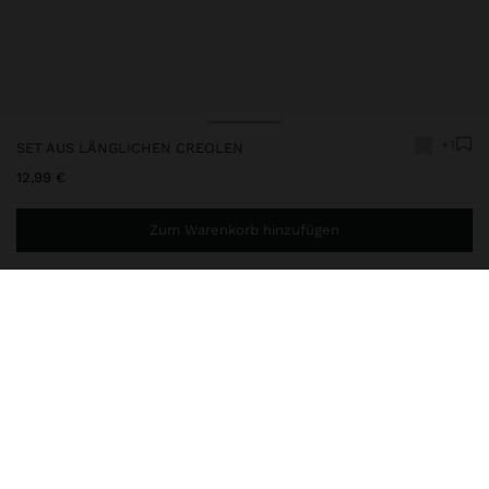
+1
SET AUS LÄNGLICHEN CREOLEN
12,99 €
Zum Warenkorb hinzufügen
Sie benötigen noch
49,99 €
für eine kostenlose Lieferung
nach Hause
243222
|
silber
Set aus drei Paaren von länglichen Bicolor-Creolen in
verschiedenen Größen. Goldfarbene und silberfarbene
Ausführung.