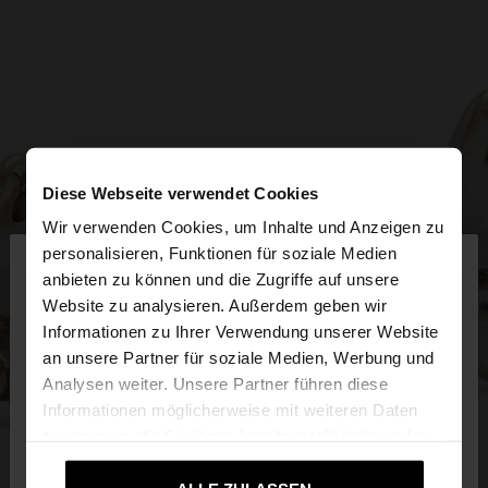
Diese Webseite verwendet Cookies
Wir verwenden Cookies, um Inhalte und Anzeigen zu
×
personalisieren, Funktionen für soziale Medien
hallo
anbieten zu können und die Zugriffe auf unsere
Website zu analysieren. Außerdem geben wir
Sie greifen von Deutschland auf die Website zu.
Informationen zu Ihrer Verwendung unserer Website
Möchten Sie unsere United States Website
an unsere Partner für soziale Medien, Werbung und
durchsuchen?
Analysen weiter. Unsere Partner führen diese
Informationen möglicherweise mit weiteren Daten
zusammen, die Sie ihnen bereitgestellt haben oder
Nein, bleiben Sie bei
Ja, bringen Sie mich
die sie im Rahmen Ihrer Nutzung der Dienste
Deutschland
zu United States