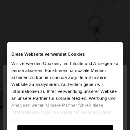
Diese Webseite verwendet Cookies
Wir verwenden Cookies, um Inhalte und Anzeigen zu
×
personalisieren, Funktionen für soziale Medien
hallo
anbieten zu können und die Zugriffe auf unsere
Website zu analysieren. Außerdem geben wir
Sie greifen von Deutschland auf die Website zu.
Informationen zu Ihrer Verwendung unserer Website
Möchten Sie unsere United States Website
an unsere Partner für soziale Medien, Werbung und
durchsuchen?
Analysen weiter. Unsere Partner führen diese
Informationen möglicherweise mit weiteren Daten
zusammen, die Sie ihnen bereitgestellt haben oder
Nein, bleiben Sie bei
Ja, bringen Sie mich
die sie im Rahmen Ihrer Nutzung der Dienste