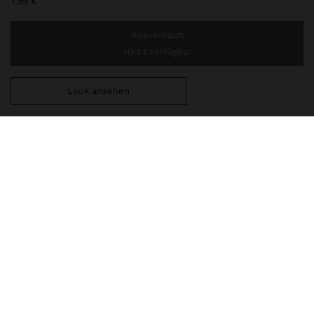
7,99 €
Ausverkauft
Nicht verfügbar
Look ansehen
Sie benötigen noch
49,99 €
für eine kostenlose Lieferung
nach Hause
160190
|
silber
Schmuck
Ohrringe
Hoop-Ohrringe
lieferung, umtausch und rücksendung
zusammensetzung, pflege & herkunft