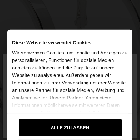
Diese Webseite verwendet Cookies
Wir verwenden Cookies, um Inhalte und Anzeigen zu
×
personalisieren, Funktionen für soziale Medien
hallo
anbieten zu können und die Zugriffe auf unsere
Website zu analysieren. Außerdem geben wir
Sie greifen von Deutschland auf die Website zu.
Informationen zu Ihrer Verwendung unserer Website
Möchten Sie unsere United States Website
an unsere Partner für soziale Medien, Werbung und
durchsuchen?
Analysen weiter. Unsere Partner führen diese
Informationen möglicherweise mit weiteren Daten
zusammen, die Sie ihnen bereitgestellt haben oder
Nein, bleiben Sie bei
Ja, bringen Sie mich
die sie im Rahmen Ihrer Nutzung der Dienste
Deutschland
zu United States
gesammelt haben.
ALLE ZULASSEN