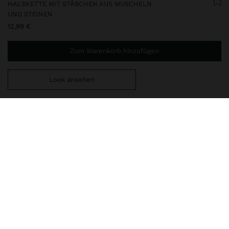
HALSKETTE MIT STÄBCHEN AUS MUSCHELN
UND STEINEN
12,99 €
Zum Warenkorb hinzufügen
Look ansehen
Sie benötigen noch
49,99 €
für eine kostenlose Lieferung
nach Hause
247432
|
weiß
Kurze Halskette mit Segmenten und Stäbchen. Charms aus
Muscheln, Steinen und Koralleffekt. Anhänger in Muschelform.
Karabinerverschluss. Antik-Optik. Goldfarbene Oberfläche.
Schmuck
Halsketten