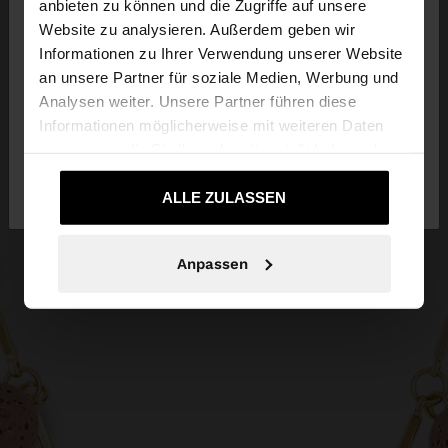
anbieten zu können und die Zugriffe auf unsere
Website zu analysieren. Außerdem geben wir
Sie greifen von Deutschland auf die Website zu.
Informationen zu Ihrer Verwendung unserer Website
Möchten Sie unsere United States Website
an unsere Partner für soziale Medien, Werbung und
durchsuchen?
Analysen weiter. Unsere Partner führen diese
Informationen möglicherweise mit weiteren Daten
zusammen, die Sie ihnen bereitgestellt haben oder
Nein, bleiben Sie bei
Ja, bringen Sie mich
die sie im Rahmen Ihrer Nutzung der Dienste
Deutschland
zu United States
gesammelt haben.
ALLE ZULASSEN
Anpassen