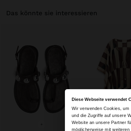
das könnte sie interessieren
Diese Webseite verwendet 
hallo
Wir verwenden Cookies, um I
und die Zugriffe auf unsere 
Website an unsere Partner fü
Sie greifen von Deu
+
+
möglicherweise mit weiteren
durchsuchen?