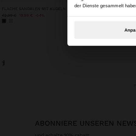
der Dienste gesammelt habe
FLACHE SANDALEN MIT KUGELN
25,99 €
42,99 €
19,99 €
54%
Anpa
ABONNIERE UNSEREN NEW
und erhalte 10% rabatt