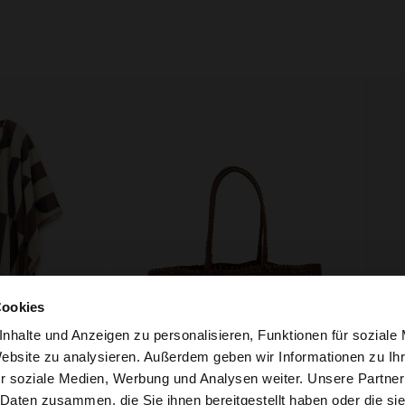
Cookies
nhalte und Anzeigen zu personalisieren, Funktionen für soziale
Website zu analysieren. Außerdem geben wir Informationen zu I
r soziale Medien, Werbung und Analysen weiter. Unsere Partner
tschland auf die Website zu. Möchten Sie unsere United S
+
 Daten zusammen, die Sie ihnen bereitgestellt haben oder die s