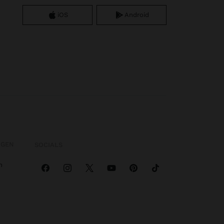
iOS
Android
OGEN
SOCIALS
n