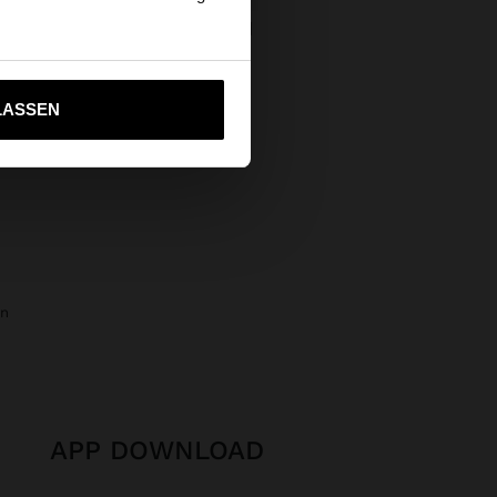
PANGE MIT BLUME
€
ich zu United States
LASSEN
ln
APP DOWNLOAD