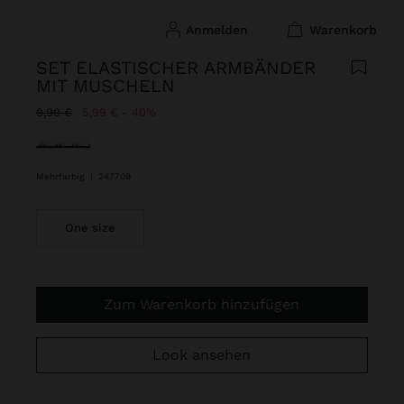
anmelden
warenkorb
SET ELASTISCHER ARMBÄNDER
MIT MUSCHELN
Preis reduziert ab
bis
9,99 €
5,99 €
40%
ausgewählt
Mehrfarbig
|
247709
One size
Zum Warenkorb hinzufügen
Look ansehen