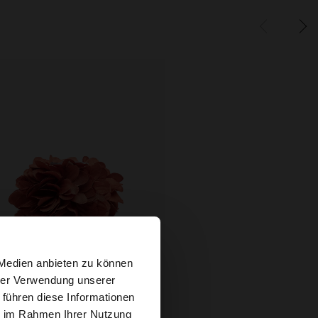
×
 Medien anbieten zu können
hrer Verwendung unserer
 führen diese Informationen
tates Website
+
ie im Rahmen Ihrer Nutzung