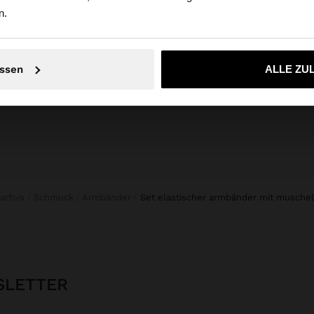
n.
KAFTAN AUS BEDRUCKTER BAUMWOLLE
GEFLOCHTENE SHOPPER-TASCHE AUS LEDER
HAARS
129,99 €
12,99 
Nein, bleiben Sie bei Deutschland
Ja, bringen Sie m
ssen
ALLE ZU
Parfois
Schmuck
Armbänder
set elastischer armbänder mit musche
SLETTER