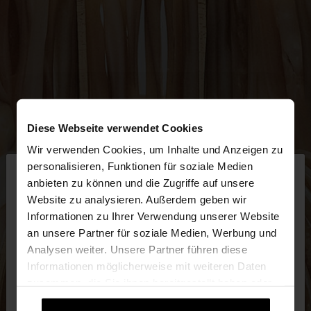
Diese Webseite verwendet Cookies
Wir verwenden Cookies, um Inhalte und Anzeigen zu
×
personalisieren, Funktionen für soziale Medien
hallo
anbieten zu können und die Zugriffe auf unsere
Website zu analysieren. Außerdem geben wir
Sie greifen von Deutschland auf die Website zu.
Informationen zu Ihrer Verwendung unserer Website
Möchten Sie unsere United States Website
an unsere Partner für soziale Medien, Werbung und
durchsuchen?
Analysen weiter. Unsere Partner führen diese
Informationen möglicherweise mit weiteren Daten
zusammen, die Sie ihnen bereitgestellt haben oder
Nein, bleiben Sie bei
Ja, bringen Sie mich
die sie im Rahmen Ihrer Nutzung der Dienste