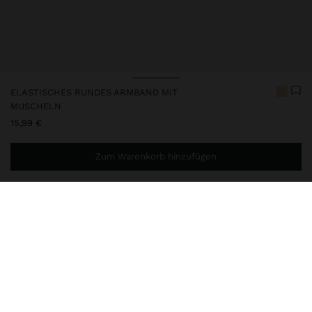
ELASTISCHES RUNDES ARMBAND MIT
MUSCHELN
15,99 €
Zum Warenkorb hinzufügen
Sie benötigen noch
49,99 €
für eine kostenlose Lieferung
nach Hause
247442
|
weiß
Elastisches Armband mit Metallscheiben und Muscheln aus
neutralen Tönen. Das strukturierte und voluminöse Design