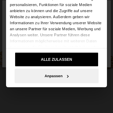
×
personalisieren, Funktionen für soziale Medien
hallo
anbieten zu können und die Zugriffe auf unsere
Website zu analysieren. Außerdem geben wir
Sie greifen von Deutschland auf die Website zu.
Informationen zu Ihrer Verwendung unserer Website
Möchten Sie unsere United States Website
an unsere Partner für soziale Medien, Werbung und
durchsuchen?
Analysen weiter. Unsere Partner führen diese
Informationen möglicherweise mit weiteren Daten
zusammen, die Sie ihnen bereitgestellt haben oder
Nein, bleiben Sie bei
Ja, bringen Sie mich
die sie im Rahmen Ihrer Nutzung der Dienste
Deutschland
zu United States
gesammelt haben.
ALLE ZULASSEN
Anpassen