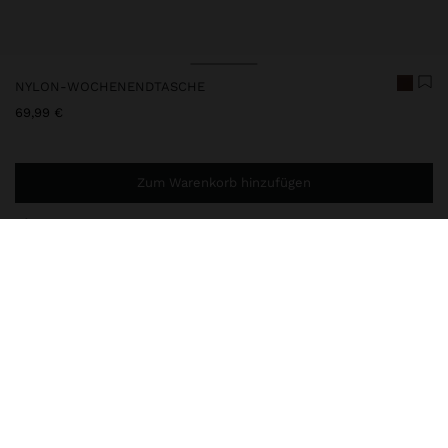
NYLON-WOCHENENDTASCHE
69,99 €
Zum Warenkorb hinzufügen
Sie benötigen noch
49,99 €
für eine kostenlose Lieferung
nach Hause
248357
|
braun
Tasche für das Wochenende aus Nylon, glatt. Zwei Rollen und
Stützen am vorderen Teil. Ergonomischer ausziehbarer Griff mit
Schloss. Futter und Innentasche. Öffnungen mit Reißverschlüssen
und Kordeldetail in Kontrastfarbe am Zipper. Feste Henkel.
Inklusive verstellbarem und abnehmbarem Umhängeträger.