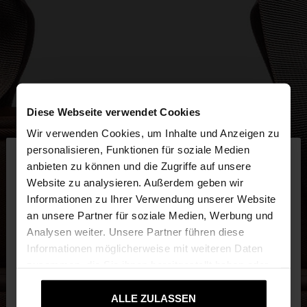
Diese Webseite verwendet Cookies
Wir verwenden Cookies, um Inhalte und Anzeigen zu
×
personalisieren, Funktionen für soziale Medien
hallo
anbieten zu können und die Zugriffe auf unsere
Website zu analysieren. Außerdem geben wir
Sie greifen von Deutschland auf die Website zu.
Informationen zu Ihrer Verwendung unserer Website
Möchten Sie unsere United States Website
an unsere Partner für soziale Medien, Werbung und
durchsuchen?
Analysen weiter. Unsere Partner führen diese
Informationen möglicherweise mit weiteren Daten
zusammen, die Sie ihnen bereitgestellt haben oder
Nein, bleiben Sie bei
Ja, bringen Sie mich
die sie im Rahmen Ihrer Nutzung der Dienste
Deutschland
zu United States
gesammelt haben.
ALLE ZULASSEN