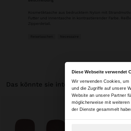
beschreibung
Kosmetiktasche aus bedrucktem Nylon mit Strandmotiv.
Futter und Innentasche in kontrastierender Farbe. Reiß
Zipperdetail.
Reisetaschen
Necessaire
Diese Webseite verwendet 
hallo
Wir verwenden Cookies, um I
das könnte sie interessieren
und die Zugriffe auf unsere 
Website an unsere Partner fü
Sie greifen von Deu
möglicherweise mit weiteren
durchsuchen?
der Dienste gesammelt habe