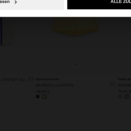
ssen
ALLE ZU
+
BEDRUCKTES BAUMWOLL-TOP MIT SONNE
Online Exclusive
Online E
BAUMWOLLSHORTS
29,99 €
19,99 