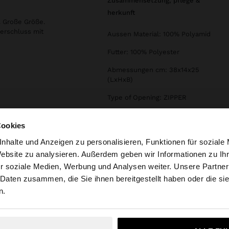
zusammensetzung, pflege &
herkunft
 Große Größe.
verschluss mit
Aussen Material: 100% Polyamid
Futter: 100% Polyester
Abmessungen cm: 38x14x25
(LxHxB)
Type of Opening: ZIPPER
Cookies
nhalte und Anzeigen zu personalisieren, Funktionen für soziale
Website zu analysieren. Außerdem geben wir Informationen zu I
r soziale Medien, Werbung und Analysen weiter. Unsere Partner
tschland auf die Website zu. Möchten Sie unsere United S
 Daten zusammen, die Sie ihnen bereitgestellt haben oder die s
n.
Nein, bleiben Sie bei Deutschland
Ja, bringen Sie m