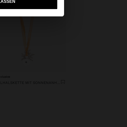
LASSEN
+
xclusive
KORDELHALSKETTE MIT SONNENANHÄNGER
€