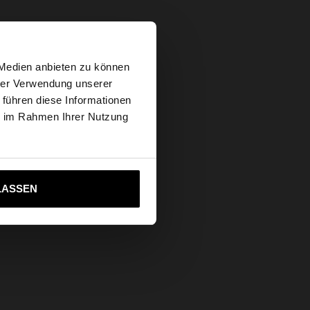
×
 Medien anbieten zu können
hrer Verwendung unserer
 führen diese Informationen
tates Website
ie im Rahmen Ihrer Nutzung
ich zu United States
LASSEN