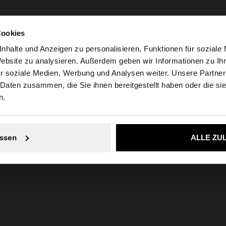
Cookies
nhalte und Anzeigen zu personalisieren, Funktionen für soziale
Website zu analysieren. Außerdem geben wir Informationen zu I
r soziale Medien, Werbung und Analysen weiter. Unsere Partner
tschland auf die Website zu. Möchten Sie unsere United S
 Daten zusammen, die Sie ihnen bereitgestellt haben oder die s
n.
Nein, bleiben Sie bei Deutschland
Ja, bringen Sie m
ssen
ALLE ZU