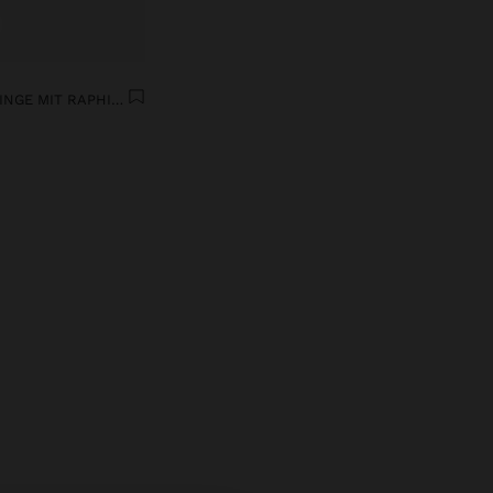
ASYMMETRISCHE OHRRINGE MIT RAPHIA UND MUSCHELN