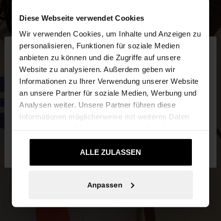
Diese Webseite verwendet Cookies
Wir verwenden Cookies, um Inhalte und Anzeigen zu
×
personalisieren, Funktionen für soziale Medien
hallo
anbieten zu können und die Zugriffe auf unsere
Website zu analysieren. Außerdem geben wir
Sie greifen von Deutschland auf die Website zu.
Informationen zu Ihrer Verwendung unserer Website
Möchten Sie unsere United States Website
an unsere Partner für soziale Medien, Werbung und
durchsuchen?
Analysen weiter. Unsere Partner führen diese
Informationen möglicherweise mit weiteren Daten
zusammen, die Sie ihnen bereitgestellt haben oder
Nein, bleiben Sie bei
Ja, bringen Sie mich
die sie im Rahmen Ihrer Nutzung der Dienste
Deutschland
zu United States
gesammelt haben.
ALLE ZULASSEN
Anpassen