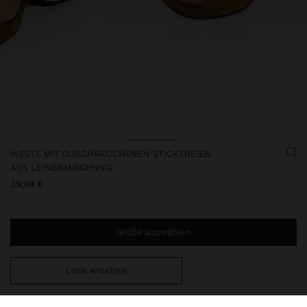
WESTE MIT DURCHBROCHENEN STICKEREIEN
AUS LEINENMISCHUNG
39,99 €
Größe auswählen
Look ansehen
Sie benötigen noch
49,99 €
für eine kostenlose Lieferung