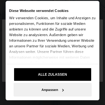
Diese Webseite verwendet Cookies
Wir verwenden Cookies, um Inhalte und Anzeigen zu
×
personalisieren, Funktionen für soziale Medien
hallo
anbieten zu können und die Zugriffe auf unsere
Website zu analysieren. Außerdem geben wir
Sie greifen von Deutschland auf die Website zu.
Informationen zu Ihrer Verwendung unserer Website
Möchten Sie unsere United States Website
an unsere Partner für soziale Medien, Werbung und
durchsuchen?
Analysen weiter. Unsere Partner führen diese
Informationen möglicherweise mit weiteren Daten
zusammen, die Sie ihnen bereitgestellt haben oder
Nein, bleiben Sie bei
Ja, bringen Sie mich
die sie im Rahmen Ihrer Nutzung der Dienste
Deutschland
zu United States
gesammelt haben.
ALLE ZULASSEN
Anpassen